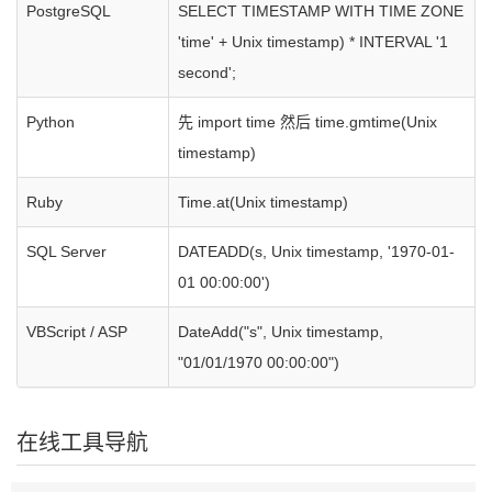
PostgreSQL
SELECT TIMESTAMP WITH TIME ZONE
'time' + Unix timestamp) * INTERVAL '1
second';
Python
先 import time 然后 time.gmtime(Unix
timestamp)
Ruby
Time.at(Unix timestamp)
SQL Server
DATEADD(s, Unix timestamp, '1970-01-
01 00:00:00')
VBScript / ASP
DateAdd("s", Unix timestamp,
"01/01/1970 00:00:00")
在线工具导航