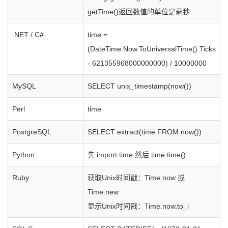
getTime()返回数值的单位是毫秒
.NET / C#
time =
(DateTime.Now.ToUniversalTime().Ticks
- 621355968000000000) / 10000000
MySQL
SELECT unix_timestamp(now())
Perl
time
PostgreSQL
SELECT extract(time FROM now())
Python
先 import time 然后 time.time()
Ruby
获取Unix时间戳：Time.now 或
Time.new
显示Unix时间戳：Time.now.to_i