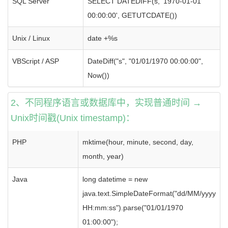
SQL Server
SELECT DATEDIFF(s, '1970-01-01
00:00:00', GETUTCDATE())
Unix / Linux
date +%s
VBScript / ASP
DateDiff("s", "01/01/1970 00:00:00",
Now())
2、不同程序语言或数据库中，实现普通时间 →
Unix时间戳(Unix timestamp)：
PHP
mktime(hour, minute, second, day,
month, year)
Java
long datetime = new
java.text.SimpleDateFormat("dd/MM/yyyy
HH:mm:ss").parse("01/01/1970
01:00:00");