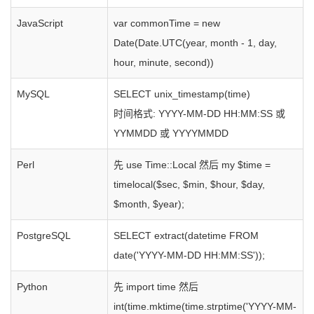
JavaScript
var commonTime = new
Date(Date.UTC(year, month - 1, day,
hour, minute, second))
MySQL
SELECT unix_timestamp(time)
时间格式: YYYY-MM-DD HH:MM:SS 或
YYMMDD 或 YYYYMMDD
Perl
先 use Time::Local 然后 my $time =
timelocal($sec, $min, $hour, $day,
$month, $year);
PostgreSQL
SELECT extract(datetime FROM
date('YYYY-MM-DD HH:MM:SS'));
Python
先 import time 然后
int(time.mktime(time.strptime('YYYY-MM-