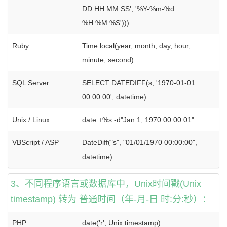
DD HH:MM:SS', '%Y-%m-%d
%H:%M:%S')))
Ruby
Time.local(year, month, day, hour,
minute, second)
SQL Server
SELECT DATEDIFF(s, '1970-01-01
00:00:00', datetime)
Unix / Linux
date +%s -d"Jan 1, 1970 00:00:01"
VBScript / ASP
DateDiff("s", "01/01/1970 00:00:00",
datetime)
3、不同程序语言或数据库中，Unix时间戳(Unix
timestamp) 转为 普通时间（年-月-日 时:分:秒）：
PHP
date('r', Unix timestamp)