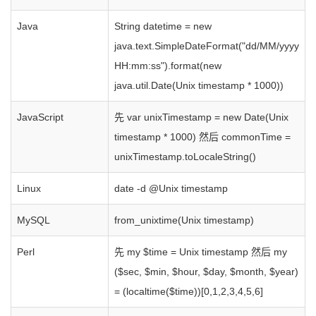
Java
String datetime = new
java.text.SimpleDateFormat("dd/MM/yyyy
HH:mm:ss").format(new
java.util.Date(Unix timestamp * 1000))
JavaScript
先 var unixTimestamp = new Date(Unix
timestamp * 1000) 然后 commonTime =
unixTimestamp.toLocaleString()
Linux
date -d @Unix timestamp
MySQL
from_unixtime(Unix timestamp)
Perl
先 my $time = Unix timestamp 然后 my
($sec, $min, $hour, $day, $month, $year)
= (localtime($time))[0,1,2,3,4,5,6]